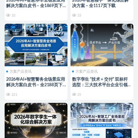
2026年AI+智慧停车全场景应用
2026年智慧楼宇一体化综合解
解决方案白皮书 – 全1869页下
决方案 – 全1117页下载
载
33
53
方案产品资讯
方案产品资讯
2026年AI+智慧警务全场景应用
数字孪生 “技术 + 交付” 双标杆
解决方案白皮书 – 全2188页下
选型：三大技术平台企业引领创
载
新，融谷信息保障项目落地
221
25