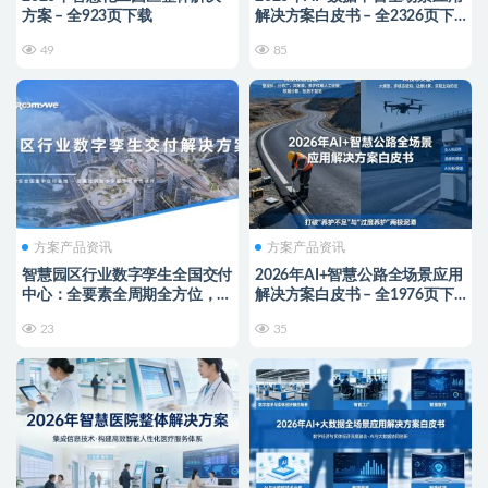
方案 – 全923页下载
解决方案白皮书 – 全2326页下
载
49
85
方案产品资讯
方案产品资讯
智慧园区行业数字孪生全国交付
2026年AI+智慧公路全场景应用
中心：全要素全周期全方位，
解决方案白皮书 – 全1976页下
350+项目成功案例
载
23
35