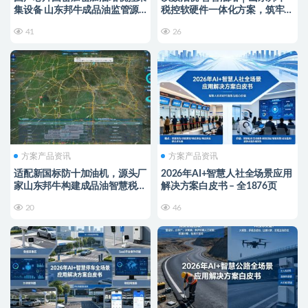
集设备 山东邦牛成品油监管源
税控软硬件一体化方案，筑牢成
头厂家
品油全链条监管防线
41
26
方案产品资讯
方案产品资讯
适配新国标防十加油机，源头厂
2026年AI+智慧人社全场景应用
家山东邦牛构建成品油智慧税控
解决方案白皮书 – 全1876页
监管新范式
20
46