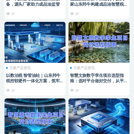
备，源头厂家助力成品油监管
家山东邦牛构建成品油智慧税控
监管新范式
31
20
方案产品资讯
方案产品资讯
以数治税 智管油站｜山东邦牛
智慧文旅数字孪生项目选型指
税控软硬件一体化方案，筑牢成
南：选对平台做好交付，从平台
品油全链条监管防线
适配到交付落地的全流程解决方
26
28
案