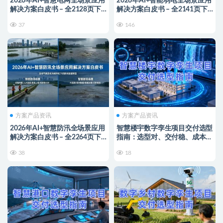
2026年AI+智慧电网全场景应用
2026年AI+智能弱电全场景应用
解决方案白皮书 – 全2128页下
解决方案白皮书 – 全2141页下
载
载
37
146
方案产品资讯
方案产品资讯
2026年AI+智慧防汛全场景应用
智慧楼宇数字孪生项目交付选型
解决方案白皮书 – 全2264页下
指南：选型对、交付稳、成本
载
低，解锁智能运营新价值
38
18