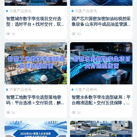
方案产品资讯
方案产品资讯
智慧城市数字孪生项目交付选
国产芯片国密加密加油站税控采
型：选对平台 + 找对交付，双维
集设备 山东邦牛成品油监管源
协同破局落地难题
头厂家
18
43
方案产品资讯
方案产品资讯
智慧工地数字孪生选型落地密
智慧水务数字孪生选型破局：平
码：平台选准 + 交付双优，解锁
台精准适配 + 交付五优保障，筑
智能建造实效
牢水务智能运营基石
16
22