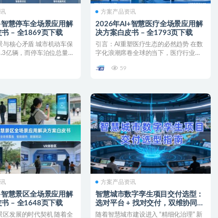
资讯
方案产品资讯
AI+智慧停车全场景应用解
2026年AI+智慧医疗全场景应用解
 – 全1869页下载
决方案白皮书 – 全1793页下载
景与核心矛盾 城市机动车保
引言：AI重塑医疗生态的必然趋势 在数
.3亿辆，而停车泊位总量仅
字化浪潮席卷全球的当下，医疗行业正
口...
经历着前所未有的变革...
59
资讯
方案产品资讯
AI+智慧景区全场景应用解
智慧城市数字孪生项目交付选型：
 – 全1648页下载
选对平台 + 找对交付，双维协同破
局落地难题
景区发展的时代契机 随着全
随着智慧城市建设进入 “精细化治理” 新