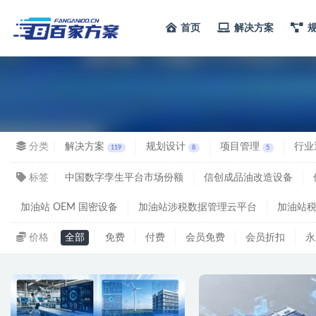
首页
解决方案
方案
分类
解决方案
规划设计
项目管理
行业
119
8
5
标签
中国数字孪生平台市场份额
信创成品油改造设备
加油站 OEM 国密设备
加油站涉税数据管理云平台
加油站
价格
全部
免费
付费
会员免费
会员折扣
永