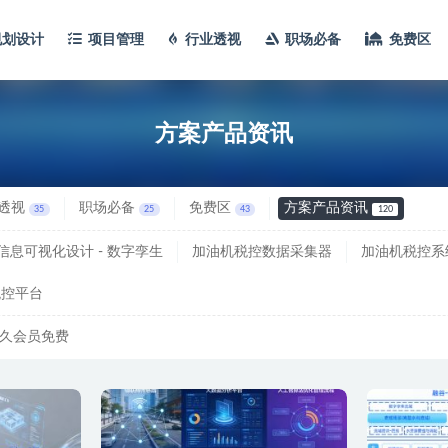
规划设计
项目管理
行业透视
职场必备
免费区
产品资讯
方案产品资讯
透视
职场必备
免费区
方案产品资讯
35
25
43
120
信息可视化设计 - 数字孪生
加油机税控数据采集器
加油机税控系
税控平台
久会员免费