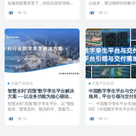
加速的双重背景下，传统应急管理模式
心技术，通过物理空间数字
面临跨部门协同低效、预...
时数据联动仿真、智能分析..
38
21
方案产品资讯
方案产品资讯
智慧水利“四预”数字孪生平台解决
中国数字孪生平台与交
方案——以业务功能为核心驱动水
格局，平台引领与交付
灾害防御智能化升级
动
智慧水利“四预”数字孪生平台，以“预报
一、中国数字孪生平台市场
精准、预警及时、预演科学、预案可行”
IDC《中国数字孪生平台市
为目标，通过构建高...
2024: 持续分化》报...
18
30