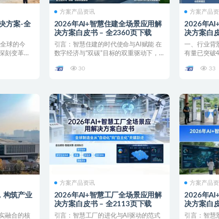
方案产品资讯
方案产品
决方案-全
2026年AI+智慧住建全场景应用解
2026年
决方案白皮书 – 全2360页下载
决方案白皮书
卷全球的今
引言：智慧住建的时代使命与AI赋能 在
一、行业背
深刻变革。
数字经济与“双碳”目标的双重驱动下，
有量已突破4
传统住建行业正经历...
约3.2亿个，缺
30
33
方案产品资讯
方案产品
，构筑产业
2026年AI+智慧工厂全场景应用解
2026年
决方案白皮书 – 全2113页下载
决方案白皮书
实融合的核
引言：智慧工厂的进化与AI驱动的范式
引言：智慧