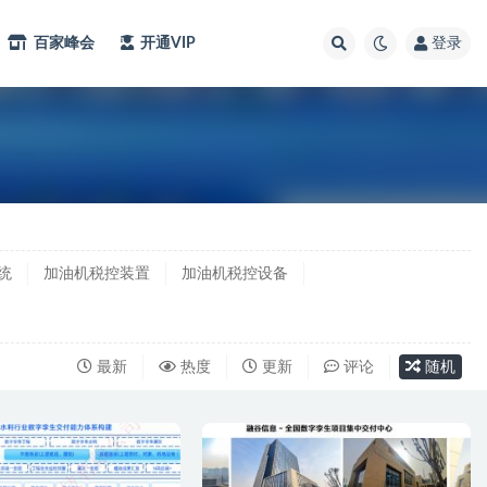
百家峰会
开通VIP
登录
统
加油机税控装置
加油机税控设备
最新
热度
更新
评论
随机