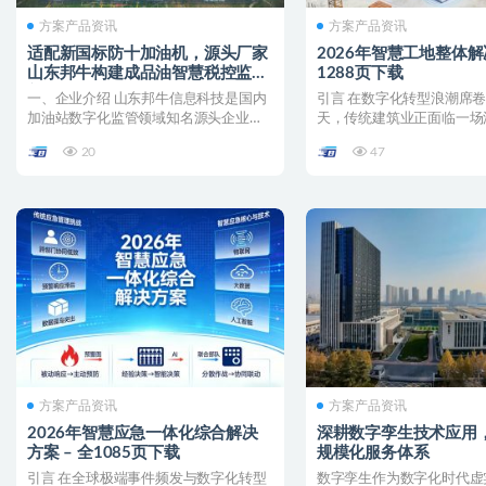
方案产品资讯
方案产品资讯
适配新国标防十加油机，源头厂家
2026年智慧工地整体解
山东邦牛构建成品油智慧税控监管
1288页下载
新范式
一、企业介绍 山东邦牛信息科技是国内
引言 在数字化转型浪潮席
加油站数字化监管领域知名源头企业，
天，传统建筑业正面临一场
专注加油站税控数据采集...
工地管理如何从“人防”转...
20
47
方案产品资讯
方案产品资讯
2026年智慧应急一体化综合解决
深耕数字孪生技术应用
方案 – 全1085页下载
规模化服务体系
引言 在全球极端事件频发与数字化转型
数字孪生作为数字化时代虚