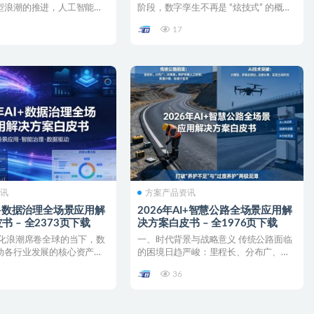
型浪潮的推进，人工智能
阶段，数字孪生不再是 “炫技式” 的概念
深度渗透文...
展示，而是需...
17
资讯
方案产品资讯
AI+数据治理全场景应用解
2026年AI+智慧公路全场景应用解
 – 全2373页下载
决方案白皮书 – 全1976页下载
字化浪潮席卷全球的当下，数
一、时代背景与战略意义 传统公路面临
动各行业发展的核心资产。
的困境日趋严峻：里程长、分布广、决
量参差不齐...
策难，养护长期依赖人工...
36