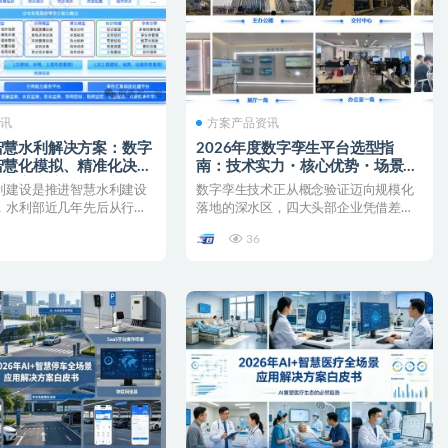
资讯
方案产品资讯
智慧水利解决方案：数字
2026年度数字孪生平台选型指
智慧化模拟、精准化决
南：技术实力・核心优势・场景能
数字孪生流域为核心的智
力深度解析
利建设是推进智慧水利建设
数字孪生技术正从概念验证迈向规模化
系
，水利部近几年先后从行
落地的深水区，四大头部企业凭借差异
作、技术四个层...
化优势构建起”...
36