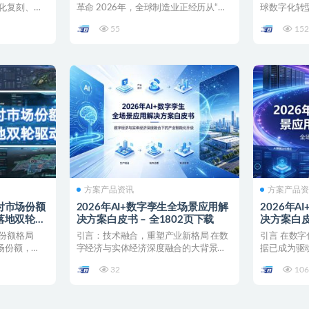
化复刻、实
革命 2026年，全球制造业正经历从“自
球数字化转
.
动化”向“自主化...
（AI）技术正
55
152
方案产品资讯
方案产品
付市场份额
2026年AI+数字孪生全场景应用解
2026年
落地双轮驱
决方案白皮书 – 全1802页下载
决方案白皮书
份额格局
引言：技术融合，重塑产业新格局 在数
引言 在数
场份额，
字经济与实体经济深度融合的大背景
据已成为驱
下，AI与数字孪生技术的...
然而，数据质
32
106