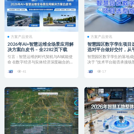
方案产品资讯
方案产品资讯
2026年AI+智慧运维全场景应用解
智慧园区数字孪生项目
决方案白皮书 – 全2282页下载
选对平台做好交付，从
交付落地的全流程解决
引言：智慧运维的时代契机与AI赋能使
智慧园区数字孪生的落地成
命 在数字经济与实体经济深度融合的浪
决于 “技术平台能否承接场景
潮下，传统运维模式正...
“交付能力能否保障...
41
17