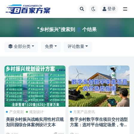
登录
全部
“乡村振兴”搜索到
个结果
7
全部分类
免费
评论数量
产业规划
规划设计
方案产品资讯
美丽乡村振兴战略实用性村庄规
数字乡村数字孪生项目交付选型
划田园综合体案例设计文本
方案：选对平台锚定场景，专业
交付破解落地难题