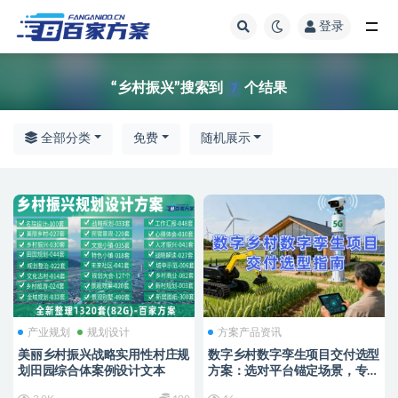
登录
全部
“乡村振兴”搜索到
个结果
7
全部分类
免费
随机展示
产业规划
规划设计
方案产品资讯
美丽乡村振兴战略实用性村庄规
数字乡村数字孪生项目交付选型
划田园综合体案例设计文本
方案：选对平台锚定场景，专业
交付破解落地难题