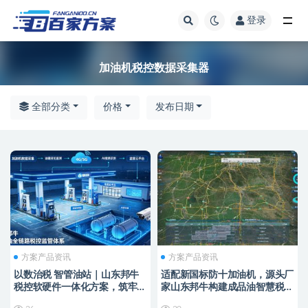
登录
全部
加油机税控数据采集器
全部分类
价格
发布日期
方案产品资讯
方案产品资讯
以数治税 智管油站｜山东邦牛
适配新国标防十加油机，源头厂
税控软硬件一体化方案，筑牢成
家山东邦牛构建成品油智慧税控
品油全链条监管防线
监管新范式