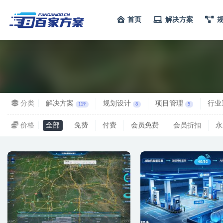
首页
解决方案
全部
分类
解决方案
规划设计
项目管理
行业
119
8
5
价格
全部
免费
付费
会员免费
会员折扣
永