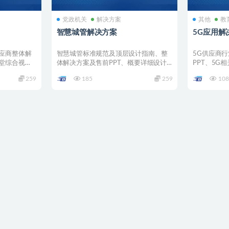
党政机关
解决方案
其他
教
智慧城管解决方案
5G应用解
应商整体解
智慧城管标准规范及顶层设计指南、整
5G供应商
堂综合视频
体解决方案及售前PPT、概要详细设计
PPT、5G
交付验收模板、采购招投...
5G技术知识点
259
185
259
108