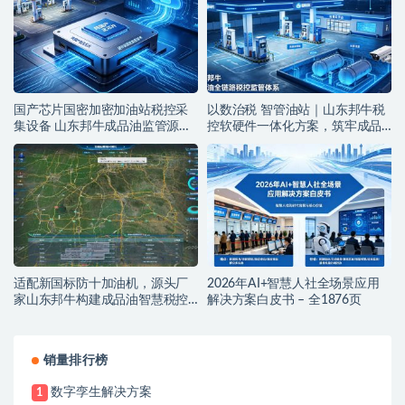
国产芯片国密加密加油站税控采
以数治税 智管油站｜山东邦牛税
集设备 山东邦牛成品油监管源头
控软硬件一体化方案，筑牢成品
厂家
油全链条监管防线
适配新国标防十加油机，源头厂
2026年AI+智慧人社全场景应用
家山东邦牛构建成品油智慧税控
解决方案白皮书 – 全1876页
监管新范式
销量排行榜
数字孪生解决方案
1