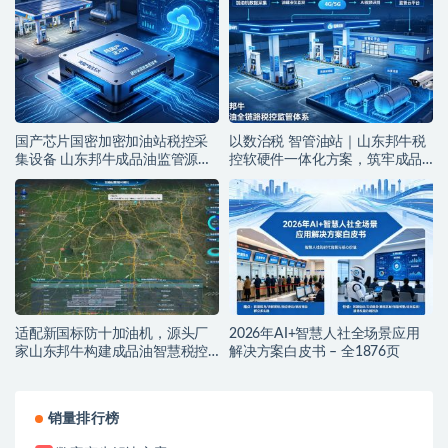
国产芯片国密加密加油站税控采
以数治税 智管油站｜山东邦牛税
集设备 山东邦牛成品油监管源头
控软硬件一体化方案，筑牢成品
厂家
油全链条监管防线
适配新国标防十加油机，源头厂
2026年AI+智慧人社全场景应用
家山东邦牛构建成品油智慧税控
解决方案白皮书 – 全1876页
监管新范式
销量排行榜