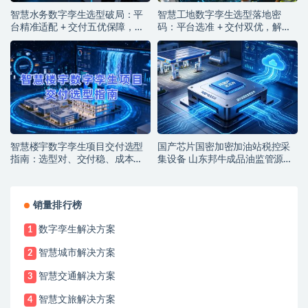
智慧水务数字孪生选型破局：平
智慧工地数字孪生选型落地密
台精准适配 + 交付五优保障，筑
码：平台选准 + 交付双优，解锁
牢水务智能运营基石
智能建造实效
智慧楼宇数字孪生项目交付选型
国产芯片国密加密加油站税控采
指南：选型对、交付稳、成本
集设备 山东邦牛成品油监管源头
低，解锁智能运营新价值
厂家
销量排行榜
数字孪生解决方案
1
智慧城市解决方案
2
智慧交通解决方案
3
智慧文旅解决方案
4