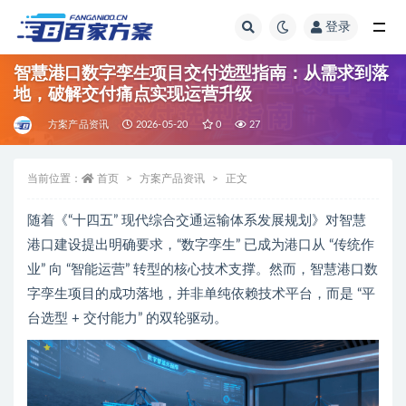
登录
全部
智慧港口数字孪生项目交付选型指南：从需求到落
地，破解交付痛点实现运营升级
方案产品资讯
2026-05-20
0
27
当前位置：
首页
方案产品资讯
正文
随着《“十四五” 现代综合交通运输体系发展规划》对智慧
港口建设提出明确要求，“数字孪生” 已成为港口从 “传统作
业” 向 “智能运营” 转型的核心技术支撑。然而，智慧港口数
字孪生项目的成功落地，并非单纯依赖技术平台，而是 “平
台选型 + 交付能力” 的双轮驱动。