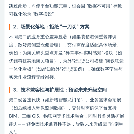
跳过此步，即使平台功能完善，也会因 “数据不可用” 导致
可视化沦为 “数字摆设”。
2、场景化落地：拒绝 “一刀切” 方案
不同港口的业务重心差异显著（如集装箱港侧重装卸调
度，散货港侧重仓储管理），交付需深度适配具体场景。
例如：为海关码头重点开发 “异常事件实时感知” 模块（如
优锘科技某地海关项目），为外轮理货公司搭建 “海铁联运
一体化看板”（如易知微外轮理货案例），确保数字孪生与
实际作业流程无缝衔接。
3、技术兼容性与扩展性：预留未来升级空间
港口设备迭代快（如新增智能龙门吊）、业务需求会拓展
（如后续接入环保监测数据），交付时需确保平台支持
BIM、三维 GIS、物联网等多技术融合，同时具备灵活扩展
能力—— 避免因技术兼容性不足，导致未来升级需 “推倒重
来”。