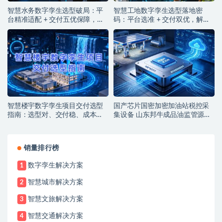
智慧水务数字孪生选型破局：平
智慧工地数字孪生选型落地密
台精准适配 + 交付五优保障，筑
码：平台选准 + 交付双优，解锁
牢水务智能运营基石
智能建造实效
智慧楼宇数字孪生项目交付选型
国产芯片国密加密加油站税控采
指南：选型对、交付稳、成本
集设备 山东邦牛成品油监管源头
低，解锁智能运营新价值
厂家
销量排行榜
数字孪生解决方案
1
智慧城市解决方案
2
智慧文旅解决方案
3
智慧交通解决方案
4