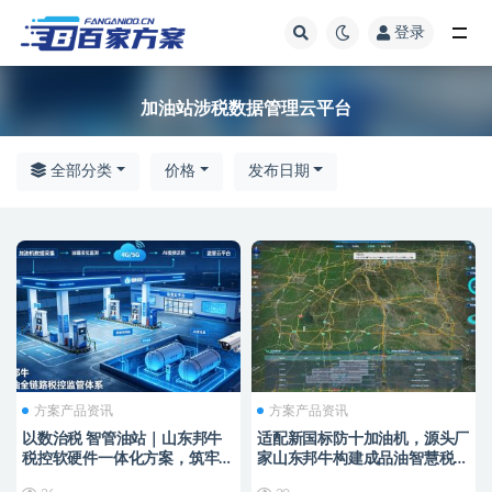
登录
全部
加油站涉税数据管理云平台
全部分类
价格
发布日期
方案产品资讯
方案产品资讯
以数治税 智管油站｜山东邦牛
适配新国标防十加油机，源头厂
税控软硬件一体化方案，筑牢成
家山东邦牛构建成品油智慧税控
品油全链条监管防线
监管新范式