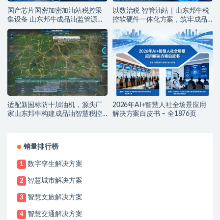
国产芯片国密加密加油站税控采
以数治税 智管油站｜山东邦牛税
集设备 山东邦牛成品油监管源头
控软硬件一体化方案，筑牢成品
厂家
油全链条监管防线
适配新国标防十加油机，源头厂
2026年AI+智慧人社全场景应用
家山东邦牛构建成品油智慧税控
解决方案白皮书 – 全1876页
监管新范式
销量排行榜
数字孪生解决方案
1
智慧城市解决方案
2
智慧文旅解决方案
3
智慧交通解决方案
4