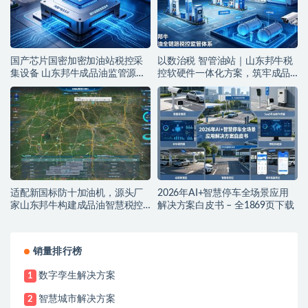
国产芯片国密加密加油站税控采
以数治税 智管油站｜山东邦牛税
集设备 山东邦牛成品油监管源头
控软硬件一体化方案，筑牢成品
厂家
油全链条监管防线
适配新国标防十加油机，源头厂
2026年AI+智慧停车全场景应用
家山东邦牛构建成品油智慧税控
解决方案白皮书 – 全1869页下载
监管新范式
销量排行榜
数字孪生解决方案
1
智慧城市解决方案
2