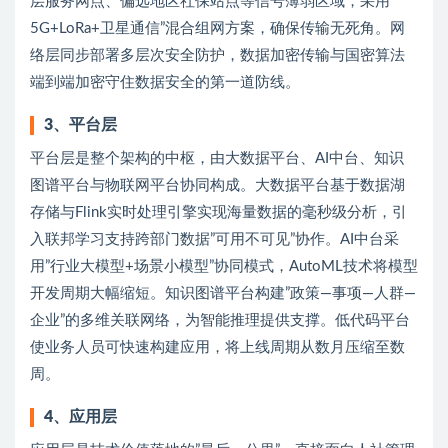
层服务网点、偏远地区社保站点等信号薄弱区域，采用”
5G+LoRa+卫星通信”混合组网方案，确保传输无死角。网
络层同步部署多层次安全防护，数据加密传输与国密算法
端到端加密守住数据安全的第一道防线。
3、平台层
平台层是整个架构的中枢，由大数据平台、AI中台、知识
图谱平台与物联网平台协同构成。大数据平台基于数据湖
存储与Flink实时处理引擎实现海量数据的毫秒级分析，引
入联邦学习支持跨部门数据”可用不可见”协作。AI中台采
用”行业大模型+场景小模型”协同模式，AutoML技术将模型
开发周期大幅缩短。知识图谱平台构建”政策—事项—人群—
企业”的多维关联网络，为智能推理提供支撑。低代码平台
使业务人员可快速构建应用，将上线周期从数月压缩至数
周。
4、应用层