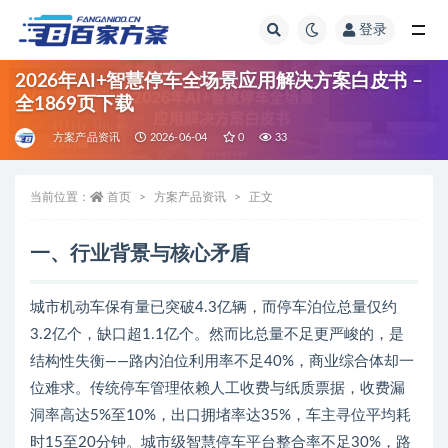
登录
全部
2026年AI+智慧停车全场景应用解决方案白皮书 –
全1869页下载
方案产品资讯
2026-06-04
0
33
当前位置：
首页
方案产品资讯
正文
一、行业背景与核心矛盾
城市机动车保有量已突破4.3亿辆，而停车泊位总量仅约
3.2亿个，缺口超1.1亿个。然而比总量不足更严峻的，是
结构性失衡——路内泊位利用率不足40%，商业综合体却一
位难求。传统停车管理依赖人工收费与纸质票据，收费漏
洞率高达5%至10%，出口拥堵率达35%，车主寻位平均耗
时15至20分钟。城市级智慧停车平台整合率不足30%，路