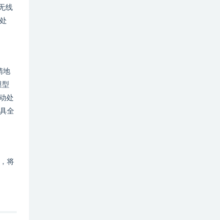
无线
处
精地
模型
动处
具全
，将