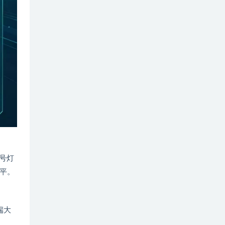
号灯
平。
端大