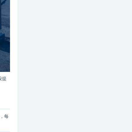
设提
，每