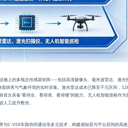
设施上的多模态传感器矩阵——包括高清摄像头、毫米波雷达、激光
路面病害与气象环境的实时采集。激光雷达成本已降至千元区间，12
路首次具备”看得全、看得准、看得懂”的能力。无人机智能巡检作为
较人工提升数倍。
纤宽带与C-V2X车路协同通信等多元技术，构建感知层与平台层间的高