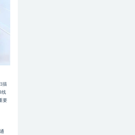
扫描
8线
重要
效通