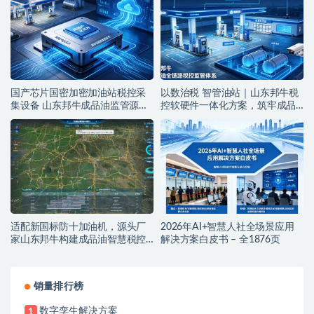
国产芯片国密加密加油站税控采
以数治税 智管油站｜山东邦牛税
集设备 山东邦牛成品油监管源头
控软硬件一体化方案，筑牢成品
厂家
油全链条监管防线
适配新国标防十加油机，源头厂
2026年AI+智慧人社全场景应用
家山东邦牛构建成品油智慧税控
解决方案白皮书 – 全1876页
监管新范式
销量排行榜
数字孪生解决方案
1