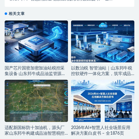
1971页下载
相关文章
国产芯片国密加密加油站税控采
以数治税 智管油站｜山东邦牛税
集设备 山东邦牛成品油监管源头
控软硬件一体化方案，筑牢成品
厂家
油全链条监管防线
适配新国标防十加油机，源头厂
2026年AI+智慧人社全场景应用
家山东邦牛构建成品油智慧税控
解决方案白皮书 – 全1876页