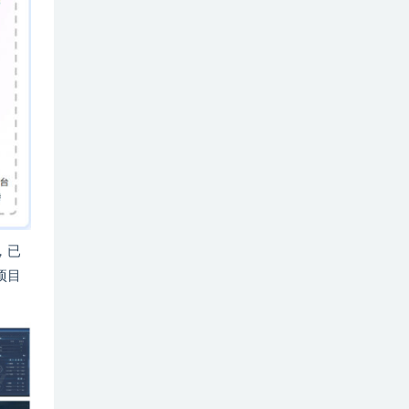
，已
项目