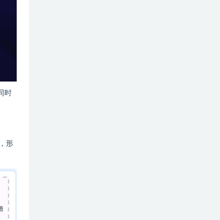
同时
队，形