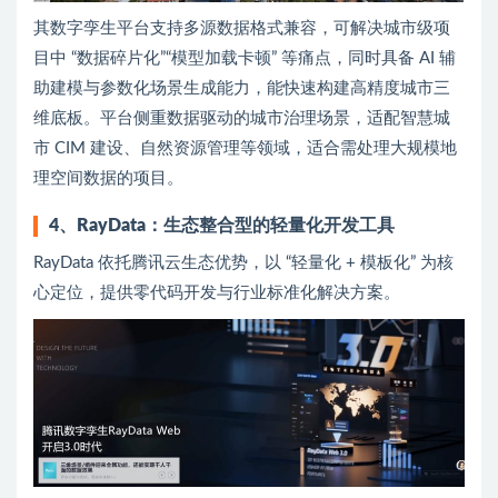
其数字孪生平台支持多源数据格式兼容，可解决城市级项
目中 “数据碎片化”“模型加载卡顿” 等痛点，同时具备 AI 辅
助建模与参数化场景生成能力，能快速构建高精度城市三
维底板。平台侧重数据驱动的城市治理场景，适配智慧城
市 CIM 建设、自然资源管理等领域，适合需处理大规模地
理空间数据的项目。
4、RayData：生态整合型的轻量化开发工具
RayData 依托腾讯云生态优势，以 “轻量化 + 模板化” 为核
心定位，提供零代码开发与行业标准化解决方案。