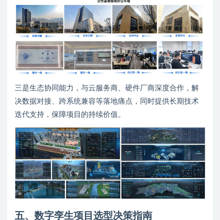
三是生态协同能力，与云服务商、硬件厂商深度合作，解
决数据对接、跨系统兼容等落地痛点，同时提供长期技术
迭代支持，保障项目的持续价值。
五、数字孪生项目选型决策指南