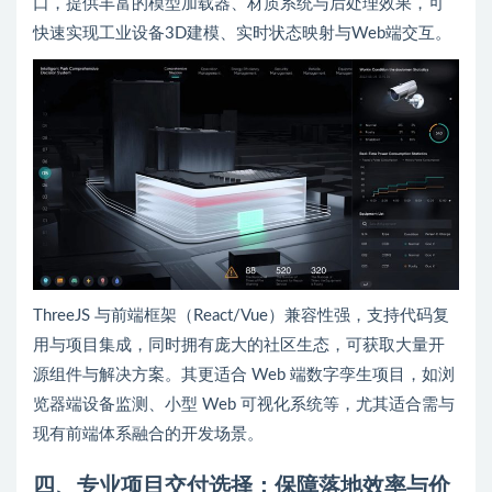
口，提供丰富的模型加载器、材质系统与后处理效果，可
快速实现工业设备3D建模、实时状态映射与Web端交互。
ThreeJS 与前端框架（React/Vue）兼容性强，支持代码复
用与项目集成，同时拥有庞大的社区生态，可获取大量开
源组件与解决方案。其更适合 Web 端数字孪生项目，如浏
览器端设备监测、小型 Web 可视化系统等，尤其适合需与
现有前端体系融合的开发场景。
四、专业项目交付选择：保障落地效率与价