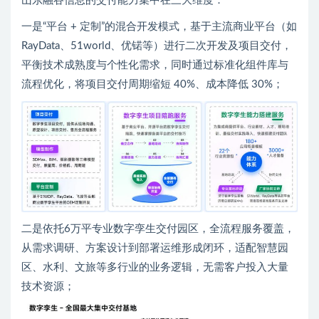
山东融谷信息的交付能力集中在三大维度：
一是“平台 + 定制”的混合开发模式，基于主流商业平台（如
RayData、51world、优锘等）进行二次开发及项目交付，
平衡技术成熟度与个性化需求，同时通过标准化组件库与
流程优化，将项目交付周期缩短 40%、成本降低 30%；
二是依托6万平专业数字孪生交付园区，全流程服务覆盖，
从需求调研、方案设计到部署运维形成闭环，适配智慧园
区、水利、文旅等多行业的业务逻辑，无需客户投入大量
技术资源；