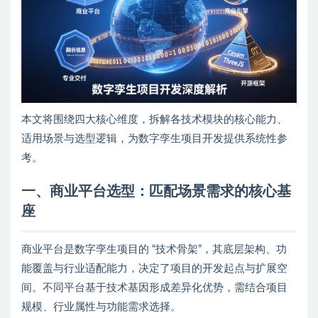
本文将围绕四大核心维度，拆解各技术模块的核心能力、
适用场景与选型逻辑，为数字孪生项目开发提供系统性参
考。
一、商业平台选型：匹配场景需求的核心基
座
商业平台是数字孪生项目的 “技术骨架”，其底层架构、功
能覆盖与行业适配能力，决定了项目的开发起点与扩展空
间。不同平台基于技术基因形成差异化优势，需结合项目
规模、行业属性与功能需求选择。