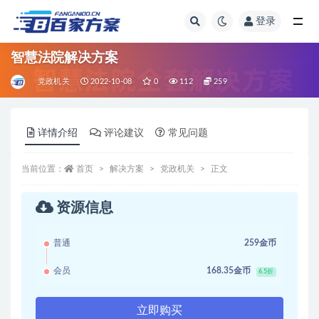
登录
全部
智慧法院解决方案
党政机关
2022-10-08
0
112
259
详情介绍
评论建议
常见问题
当前位置：
首页
解决方案
党政机关
正文
资源信息
普通
259金币
会员
168.35金币
6.5折
立即购买