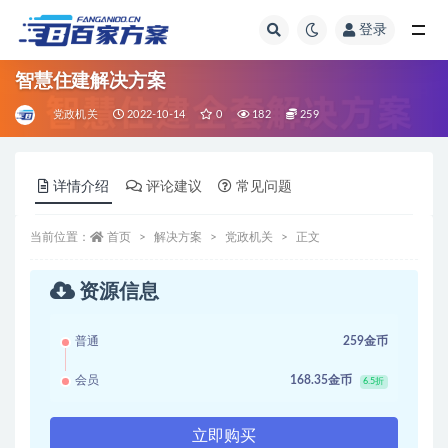
登录
全部
智慧住建解决方案
党政机关
2022-10-14
0
182
259
详情介绍
评论建议
常见问题
当前位置：
首页
解决方案
党政机关
正文
资源信息
普通
259金币
会员
168.35金币
6.5折
立即购买