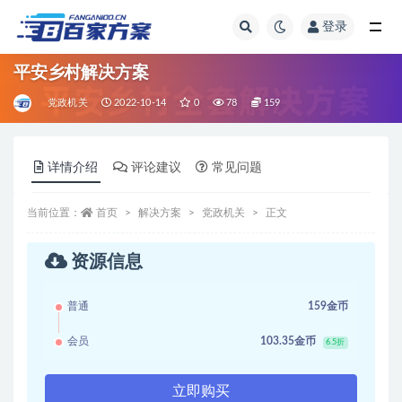
登录
全部
平安乡村解决方案
党政机关
2022-10-14
0
78
159
详情介绍
评论建议
常见问题
当前位置：
首页
解决方案
党政机关
正文
资源信息
普通
159金币
会员
103.35金币
6.5折
立即购买