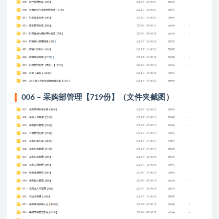
006 – 采购部管理【719份】（文件夹截图）