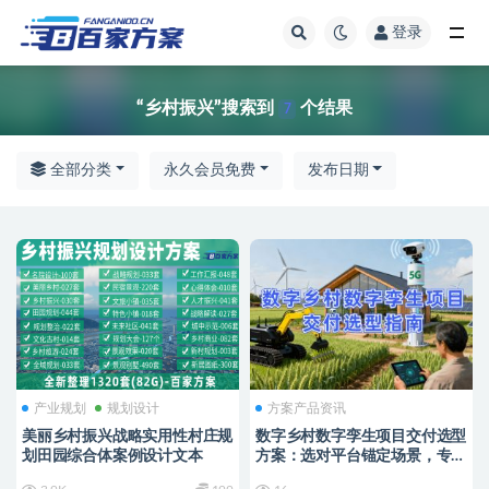
登录
全部
“乡村振兴”搜索到
个结果
7
全部分类
永久会员免费
发布日期
产业规划
规划设计
方案产品资讯
美丽乡村振兴战略实用性村庄规
数字乡村数字孪生项目交付选型
划田园综合体案例设计文本
方案：选对平台锚定场景，专业
交付破解落地难题