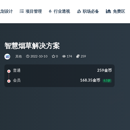
规划设计
项目管理
行业透视
职场必备
免费区
智慧烟草解决方案
其他
2022-10-10
0
174
259
普通
259金币
会员
168.35金币
6.5折