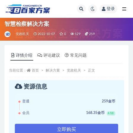
登录
全部
智慧检察解决方案
党政机关
2022-10-07
0
129
259
详情介绍
评论建议
常见问题
当前位置：
首页
解决方案
党政机关
正文
资源信息
普通
259金币
会员
168.35金币
6.5折
立即购买