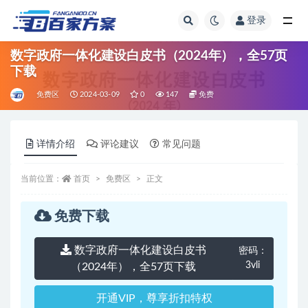
登录
全部
数字政府一体化建设白皮书（2024年），全57页
下载
免费区
2024-03-09
0
147
免费
详情介绍
评论建议
常见问题
当前位置：
首页
免费区
正文
免费下载
数字政府一体化建设白皮书
密码：
3vli
（2024年），全57页下载
开通VIP，尊享折扣特权