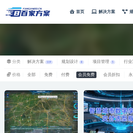
首页
解决方案
全部
分类
解决方案
规划设计
项目管理
行业
119
8
5
价格
全部
免费
付费
会员免费
会员折扣
永