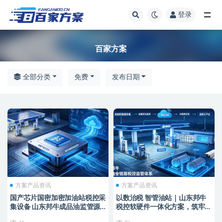
登录
全部
百家方案
全部分类
免费
发布日期
方案产品资讯
方案产品资讯
国产芯片国密加密加油站税控采
以数治税 智管油站｜山东邦牛
集设备 山东邦牛成品油监管源
税控软硬件一体化方案，筑牢成
头厂家
品油全链条监管防线