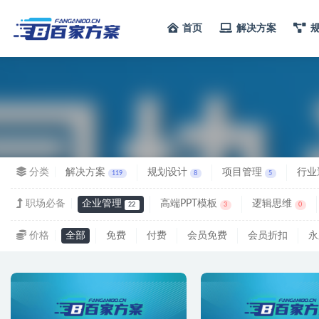
首页
解决方案
全部
分类
解决方案
规划设计
项目管理
行业
119
8
5
职场必备
企业管理
高端PPT模板
逻辑思维
22
3
0
价格
全部
免费
付费
会员免费
会员折扣
永