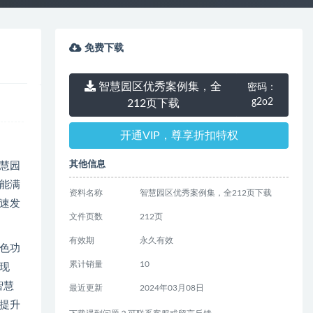
免费下载
智慧园区优秀案例集，全
密码：
g2o2
212页下载
开通VIP，尊享折扣特权
其他信息
慧园
能满
资料名称
智慧园区优秀案例集，全212页下载
速发
文件页数
212页
有效期
永久有效
色功
累计销量
10
现
智慧
最近更新
2024年03月08日
提升