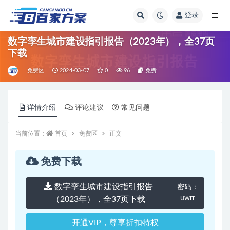
登录
全部
数字孪生城市建设指引报告（2023年），全37页
下载
免费区
2024-03-07
0
96
免费
详情介绍
评论建议
常见问题
当前位置：
首页
免费区
正文
免费下载
数字孪生城市建设指引报告
密码：
uwrr
（2023年），全37页下载
开通VIP，尊享折扣特权