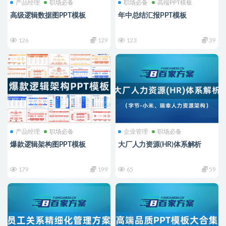
产品经理
职场必备
职场必备
高端PPT模板
高级逻辑数据图PPT模板
年中总结汇报PPT模板
126
129
123
39
产品经理
职场必备
企业管理
职场必备
爆款逻辑架构图PPT模板
大厂人力资源(HR)体系解析
179
199
65
59