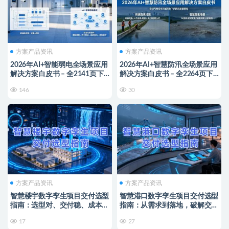
方案产品资讯
方案产品资讯
2026年AI+智能弱电全场景应用
2026年AI+智慧防汛全场景应用
解决方案白皮书 – 全2141页下
解决方案白皮书 – 全2264页下
载
载
146
30
方案产品资讯
方案产品资讯
智慧楼宇数字孪生项目交付选型
智慧港口数字孪生项目交付选型
指南：选型对、交付稳、成本
指南：从需求到落地，破解交付
低，解锁智能运营新价值
痛点实现运营升级
17
27